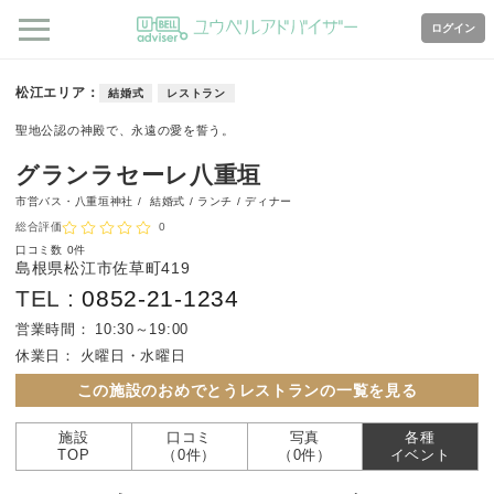
ログイン
松江エリア
結婚式
レストラン
聖地公認の神殿で、永遠の愛を誓う。
グランラセーレ八重垣
市営バス・八重垣神社 /
結婚式 / ランチ / ディナー
総合評価
0
口コミ数
0件
島根県松江市佐草町419
TEL :
0852-21-1234
営業時間：
10:30～19:00
休業日：
火曜日・水曜日
この施設のおめでとうレストランの一覧を見る
施設
口コミ
写真
各種
TOP
（0件）
（0件）
イベント