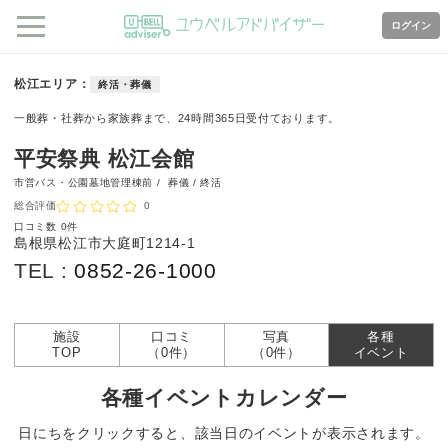
ログイン
松江エリア
終活・葬儀
一般葬・社葬から家族葬まで、24時間365日受付ております。
平安祭典 松江会館
市営バス・公園墓地管理棟前 /
葬儀 / 終活
総合評価
0
口コミ数
0件
島根県松江市大庭町1214-1
TEL :
0852-26-1000
施設
口コミ
写真
各種
TOP
（0件）
（0件）
イベント
各種イベントカレンダー
日にちをクリックすると、該当日のイベントが表示されます。