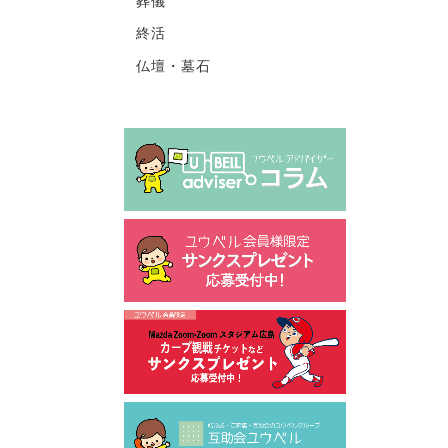
葬儀
終活
仏壇・墓石