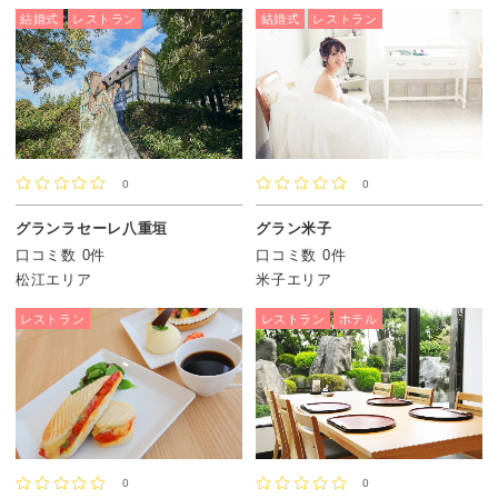
結婚式
レストラン
結婚式
レストラン
0
0
グランラセーレ八重垣
グラン米子
口コミ数 0件
口コミ数 0件
松江エリア
米子エリア
レストラン
レストラン
ホテル
0
0