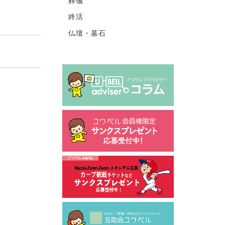
葬儀
終活
仏壇・墓石