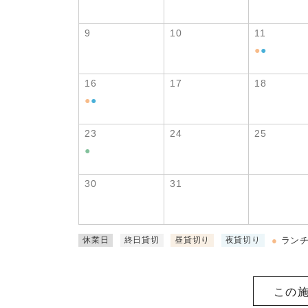
9
10
11
●
●
16
17
18
●
●
23
24
25
●
30
31
●
ラン
休業日
終日貸切
昼貸切り
夜貸切り
この