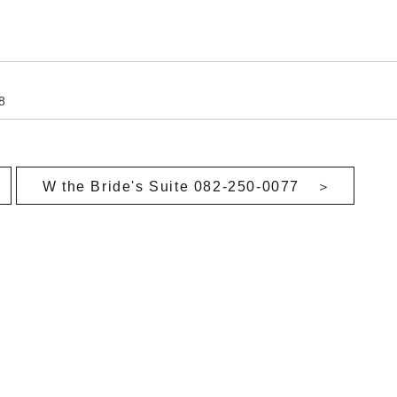
8
W the Bride's Suite 082-250-0077