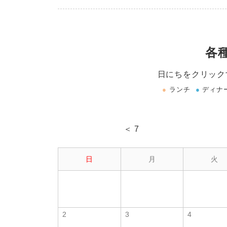
各
日にちをクリック
●
ランチ
●
ディナ
＜ 7
日
月
火
2
3
4