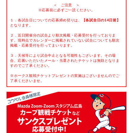
＜ ご注意 ＞
※応募前に必ずご一読ください。
１．各試合日についての応募締め切りは、
【各試合日の14日前】
となります。
２．近日開催分の試合より順次掲載・応募受付を行っておりま
す。現時点でカレンダーに掲載されていない試合についても順次
掲載・応募受付を行ってまいります。
３．天候等により試合中止となる可能性もございます。その場
合、応募いただいたメール・当選されたチケットは無効となりま
すのでご了承ください。
※ホークス観戦チケットプレゼントの実施はございませんのでご
了承くださいませ。