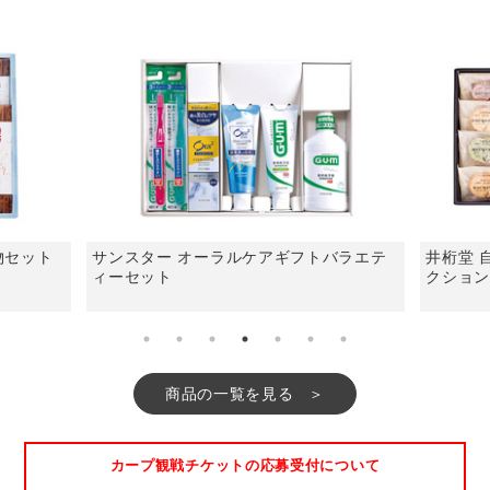
物セット
サンスター オーラルケアギフトバラエテ
井桁堂 
ィーセット
クショ
商品の一覧を見る
カープ観戦チケットの応募受付について