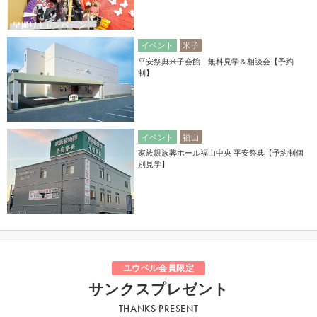
イベント
米子
平安祭典米子会館 無料見学＆相談会【予約
制】
イベント
福山
家族親族葬ホール福山中央 平安祭典【予約制個
別見学】
ユウベル会員限定
サンクスプレゼント
THANKS PRESENT