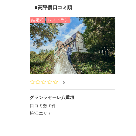
高評価口コミ順
結婚式
レストラン
0
グランラセーレ八重垣
口コミ数 0件
松江エリア