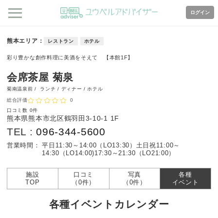
ログイン
熊本エリア
レストラン
ホテル
彩り豊かな創作料理に美酒をそえて 【本館1F】
会席茶屋 菊泉
菊南温泉前 /
ランチ / ディナー / ホテル
総合評価
0
口コミ数
0件
熊本県熊本市北区鶴羽田3-10-1 1F
TEL :
096-344-5600
営業時間：
平日11:30～14:00（LO13:30）
土日祝11:00～
14:30（LO14:00)17:30～21:30（LO21:00）
施設
口コミ
写真
各種
TOP
（0件）
（0件）
イベント
各種イベントカレンダー