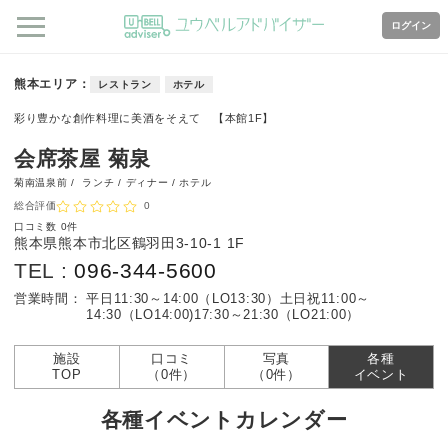
ログイン
熊本エリア
レストラン
ホテル
彩り豊かな創作料理に美酒をそえて 【本館1F】
会席茶屋 菊泉
菊南温泉前 /
ランチ / ディナー / ホテル
総合評価
0
口コミ数
0件
熊本県熊本市北区鶴羽田3-10-1 1F
TEL :
096-344-5600
営業時間：
平日11:30～14:00（LO13:30）
土日祝11:00～
14:30（LO14:00)17:30～21:30（LO21:00）
施設
口コミ
写真
各種
TOP
（0件）
（0件）
イベント
各種イベントカレンダー