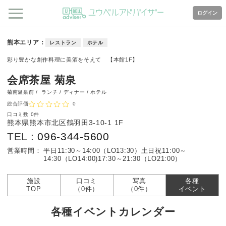
ログイン
熊本エリア
レストラン
ホテル
彩り豊かな創作料理に美酒をそえて 【本館1F】
会席茶屋 菊泉
菊南温泉前 /
ランチ / ディナー / ホテル
総合評価
0
口コミ数
0件
熊本県熊本市北区鶴羽田3-10-1 1F
TEL :
096-344-5600
営業時間：
平日11:30～14:00（LO13:30）
土日祝11:00～
14:30（LO14:00)17:30～21:30（LO21:00）
施設
口コミ
写真
各種
TOP
（0件）
（0件）
イベント
各種イベントカレンダー