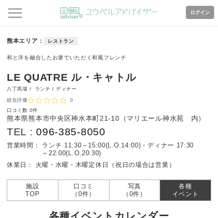
ログイン
熊本エリア
レストラン
和と洋を融合したお箸でいただく和風フレンチ
LE QUATRE ル・キャトル
八丁馬場 /
ランチ / ディナー
総合評価
0
口コミ数
0件
熊本県熊本市中央区神水本町21-10（マリエール神水苑 内）
TEL :
096-385-8050
営業時間：
ランチ 11:30～15:00(L.O.14:00)・ディナー 17:30
～22:00(L.O.20:30)
休業日：
火曜・水曜・木曜定休日（祝日の場合は営業）
施設
口コミ
写真
各種
TOP
（0件）
（0件）
イベント
各種イベントカレンダー