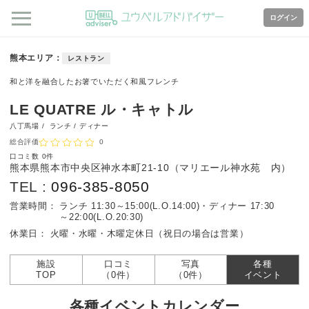
ログイン
熊本エリア
レストラン
和と洋を融合したお箸でいただく和風フレンチ
LE QUATRE ル・キャトル
八丁馬場 /
ランチ / ディナー
総合評価
0
口コミ数
0件
熊本県熊本市中央区神水本町21-10（マリエール神水苑 内）
TEL :
096-385-8050
営業時間：
ランチ 11:30～15:00(L.O.14:00)・ディナー 17:30
～22:00(L.O.20:30)
休業日：
火曜・水曜・木曜定休日（祝日の場合は営業）
施設
口コミ
写真
各種
TOP
（0件）
（0件）
イベント
各種イベントカレンダー