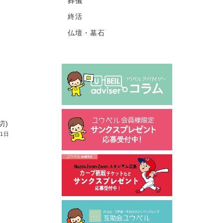
葬儀
終活
仏壇・墓石
切)
31日