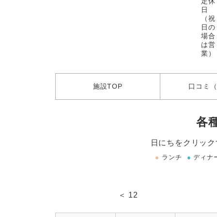
定休
日
（祝
日の
場合
は営
業）
施設
TOP
口コミ
（
各
日にちをクリック
●
ランチ
●
ディナ
＜ 12