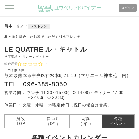
ログイン
熊本エリア
レストラン
和と洋を融合したお箸でいただく和風フレンチ
LE QUATRE ル・キャトル
八丁馬場 /
ランチ / ディナー
総合評価
0
口コミ数
0件
熊本県熊本市中央区神水本町21-10（マリエール神水苑 内）
TEL :
096-385-8050
営業時間：
ランチ 11:30～15:00(L.O.14:00)・ディナー 17:30
～22:00(L.O.20:30)
休業日：
火曜・水曜・木曜定休日（祝日の場合は営業）
施設
口コミ
写真
各種
TOP
（0件）
（0件）
イベント
各種イベントカレンダー