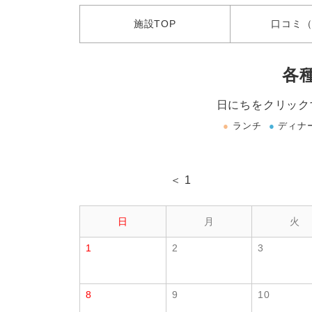
施設
TOP
口コミ
（
各
日にちをクリック
●
ランチ
●
ディナ
＜ 1
日
月
火
1
2
3
8
9
10