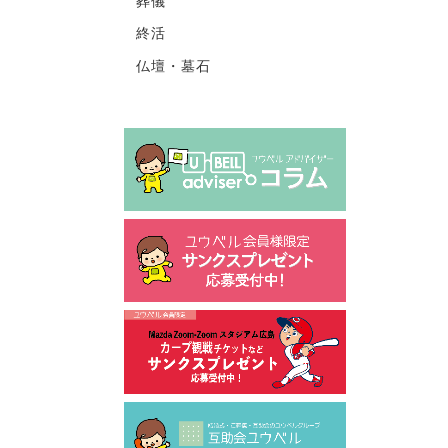
葬儀
終活
仏壇・墓石