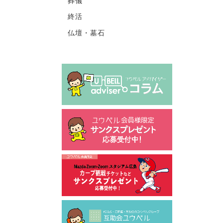
葬儀
終活
仏壇・墓石