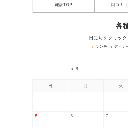
施設
TOP
口コミ
（
各
日にちをクリック
●
ランチ
●
ディナ
＜ 9
日
月
火
5
6
7