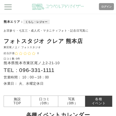
ログイン
熊本エリア
くらし・レジャー
お宮参り・七五三・成人式・マタニティフォト・記念日写真に
フォトスタジオ クレア 熊本店
東区尾ノ上 /
フォトスタジオ
総合評価
0
口コミ数
0件
熊本県熊本市東区尾ノ上2-21-10
TEL :
096-331-1111
営業時間：
10：00～18：00
休業日：
火、水曜定休日
施設
口コミ
写真
各種
TOP
（0件）
（0件）
イベント
各種イベントカレンダー