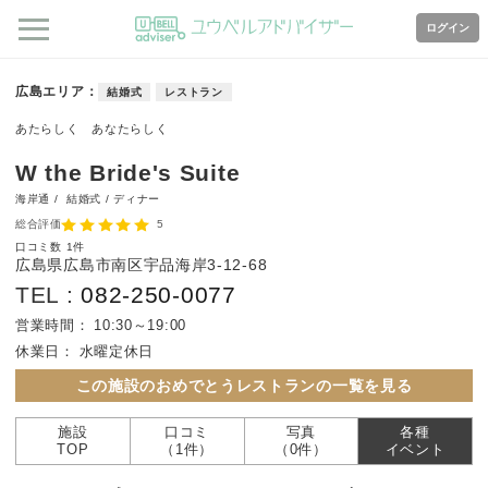
ログイン
広島エリア
結婚式
レストラン
あたらしく あなたらしく
W the Bride's Suite
海岸通 /
結婚式 / ディナー
総合評価
5
口コミ数
1件
広島県広島市南区宇品海岸3-12-68
TEL :
082-250-0077
営業時間：
10:30～19:00
休業日：
水曜定休日
この施設のおめでとうレストランの一覧を見る
施設
口コミ
写真
各種
TOP
（1件）
（0件）
イベント