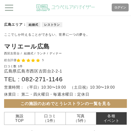
ログイン
広島エリア
結婚式
レストラン
ここでしか叶えることができない、世界に一つの夢を。
マリエール広島
西区古田台 /
結婚式 / ランチ / ディナー
総合評価
5
口コミ数
1件
広島県広島市西区古田台2-2-1
TEL :
082-271-1146
営業時間：
（平日）10:30〜19:00 （土日祝）10:30〜19:00
休業日：
第二・四火曜日・毎週水曜日：定休日
この施設のおめでとうレストランの一覧を見る
施設
口コミ
写真
各種
TOP
（1件）
（5件）
イベント