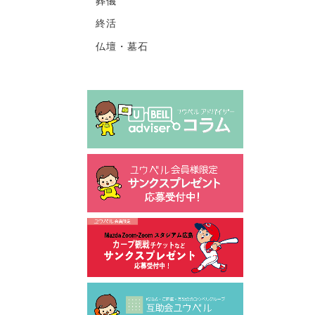
葬儀
終活
仏壇・墓石