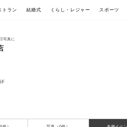
ストラン
結婚式
くらし・レジャー
スポーツ
日写真に
店
5F
0件）
写真
（0件）
各種
イベ