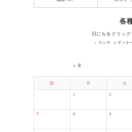
各
日にちをクリック
●
ランチ
●
ディナ
＜ 8
日
月
火
1
2
7
8
9