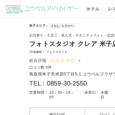
ホテル
レ
米子エリア
くらし・レジャー
お宮参り・七五三・成人式・マタニティフォト・記念
フォトスタジオ クレア 米子
JR後藤駅 /
フォトスタジオ
総合評価
0
口コミ数
0件
鳥取県米子市米原5丁目5-1 ユウベルプラザ 
TEL :
0859-30-2550
営業時間：
10：00～18：
休業日：
水曜
00
日
施設
TOP
口コミ
（