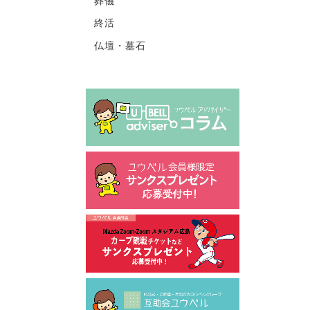
葬儀
終活
仏壇・墓石