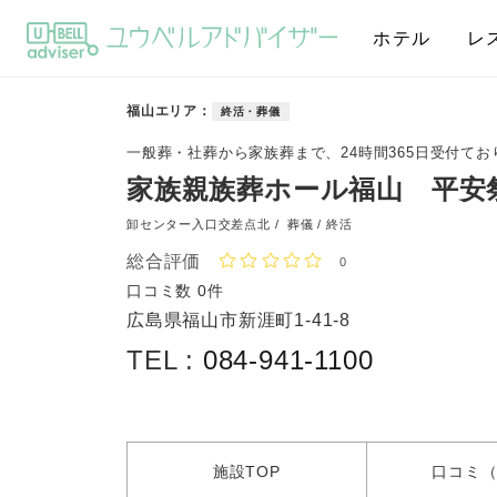
ホテル
レ
福山エリア
終活・葬儀
一般葬・社葬から家族葬まで、24時間365日受付てお
家族親族葬ホール福山 平安
卸センター入口交差点北 /
葬儀 / 終活
総合評価
0
口コミ数
0件
広島県福山市新涯町1-41-8
TEL :
084-941-1100
施設
TOP
口コミ
（