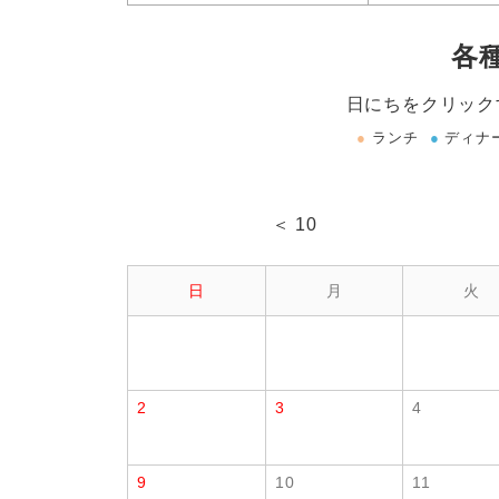
各
日にちをクリック
●
ランチ
●
ディナ
＜ 10
日
月
火
2
3
4
9
10
11