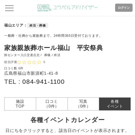
ログイン
福山エリア
終活・葬儀
一般葬・社葬から家族葬まで、24時間365日受付ております。
家族親族葬ホール福山 平安祭典
卸センター入口交差点北 /
葬儀 / 終活
総合評価
0
口コミ数
0件
広島県福山市新涯町1-41-8
TEL :
084-941-1100
施設
口コミ
写真
各種
TOP
（0件）
（0件）
イベント
各種イベントカレンダー
日にちをクリックすると、該当日のイベントが表示されます。