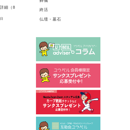
葬儀
詳細（8
終活
仏壇・墓石
4日