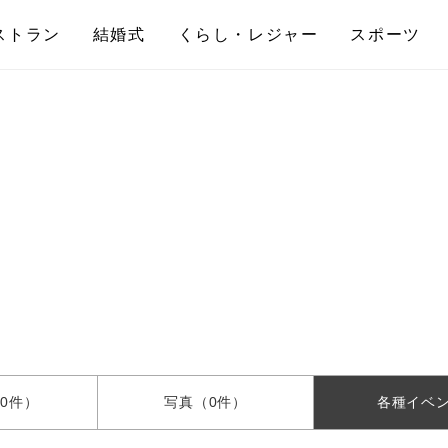
ストラン
結婚式
くらし・レジャー
スポーツ
0件）
写真
（0件）
各種
イベ