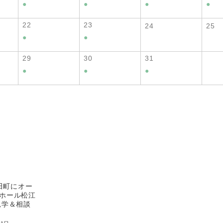
●
●
●
●
22
23
24
25
●
●
29
30
31
●
●
●
北田町にオー
ホール松江
見学＆相談