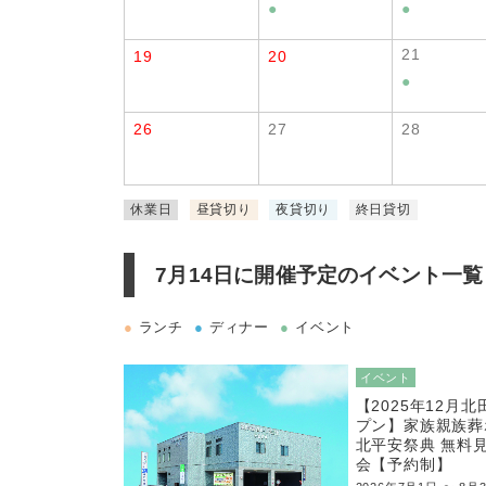
●
●
21
19
20
●
26
27
28
休業日
昼貸切り
夜貸切り
終日貸切
7月14日に
開催予定のイベント一覧
●
ランチ
●
ディナー
●
イベント
イベント
【2025年12月
プン】家族親族葬
北平安祭典 無料
会【予約制】