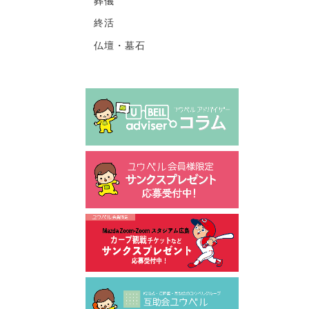
葬儀
終活
仏壇・墓石