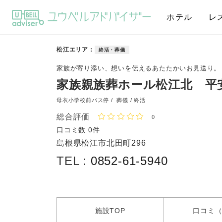
ホテル
レ
松江エリア
終活・葬儀
家族が寄り添い、想いを伝えるあたたかいお見送り。
家族親族葬ホール松江北 平
母衣小学校前バス停 /
葬儀 / 終活
総合評価
0
口コミ数
0件
島根県松江市北田町296
TEL :
0852-61-5940
施設
TOP
口コミ
（