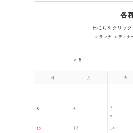
各
日にちをクリック
●
ランチ
●
ディナ
＜ 6
日
月
火
7
5
6
●
13
14
12