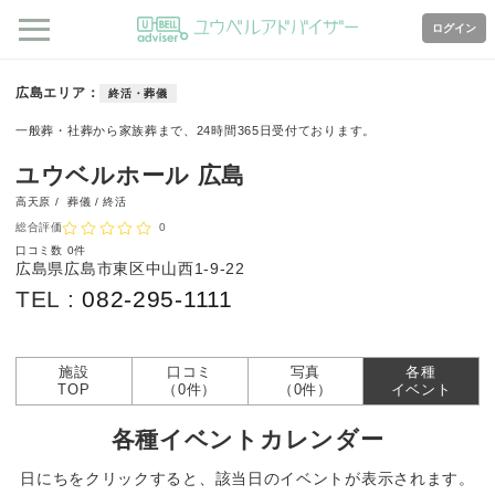
ログイン
広島エリア
終活・葬儀
一般葬・社葬から家族葬まで、24時間365日受付ております。
ユウベルホール 広島
高天原 /
葬儀 / 終活
総合評価
0
口コミ数
0件
広島県広島市東区中山西1-9-22
TEL :
082-295-1111
施設
口コミ
写真
各種
TOP
（0件）
（0件）
イベント
各種イベントカレンダー
日にちをクリックすると、該当日のイベントが表示されます。