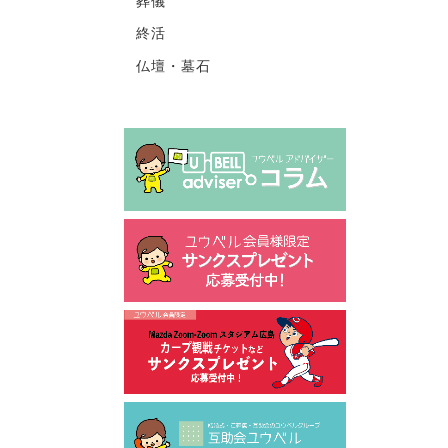
葬儀
終活
仏壇・墓石