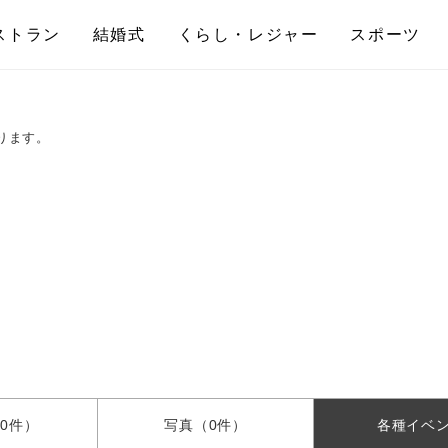
ストラン
結婚式
くらし・レジャー
スポーツ
ります。
0件）
写真
（0件）
各種
イベ