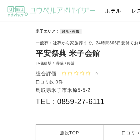
ホテル
レ
米子エリア
終活・葬儀
一般葬・社葬から家族葬まで、24時間365日受付てお
平安祭典 米子会館
JR後藤駅 /
葬儀 / 終活
総合評価
0
口コミ数
0件
鳥取県米子市米原5-5-2
TEL :
0859-27-6111
施設
TOP
口コミ
（