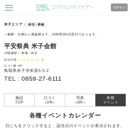
ログイン
米子エリア
終活・葬儀
一般葬・社葬から家族葬まで、24時間365日受付ております。
平安祭典 米子会館
JR後藤駅 /
葬儀 / 終活
総合評価
0
口コミ数
0件
鳥取県米子市米原5-5-2
TEL :
0859-27-6111
施設
口コミ
写真
各種
TOP
（0件）
（0件）
イベント
各種イベントカレンダー
日にちをクリックすると、該当日のイベントが表示されます。