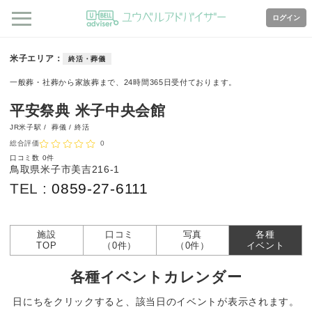
ログイン
米子エリア
終活・葬儀
一般葬・社葬から家族葬まで、24時間365日受付ております。
平安祭典 米子中央会館
JR米子駅 /
葬儀 / 終活
総合評価
0
口コミ数
0件
鳥取県米子市美吉216-1
TEL :
0859-27-6111
施設
口コミ
写真
各種
TOP
（0件）
（0件）
イベント
各種イベントカレンダー
日にちをクリックすると、該当日のイベントが表示されます。