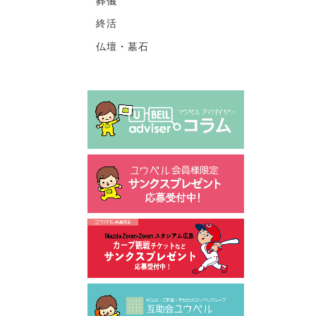
葬儀
終活
仏壇・墓石