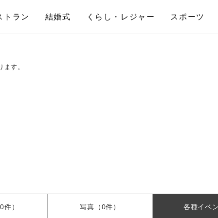
ストラン
結婚式
くらし・レジャー
スポーツ
ります。
0件）
写真
（0件）
各種
イベ