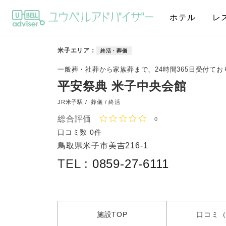
ホテル
レ
米子エリア
終活・葬儀
一般葬・社葬から家族葬まで、24時間365日受付てお
平安祭典 米子中央会館
JR米子駅 /
葬儀 / 終活
総合評価
0
口コミ数
0件
鳥取県米子市美吉216-1
TEL :
0859-27-6111
施設
TOP
口コミ
（