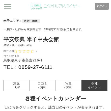
ログイン
米子エリア
終活・葬儀
一般葬・社葬から家族葬まで、24時間365日受付ております。
平安祭典 米子中央会館
JR米子駅 /
葬儀 / 終活
総合評価
0
口コミ数
0件
鳥取県米子市美吉216-1
TEL :
0859-27-6111
施設
口コミ
写真
各種
TOP
（0件）
（0件）
イベント
各種イベントカレンダー
日にちをクリックすると、該当日のイベントが表示されます。