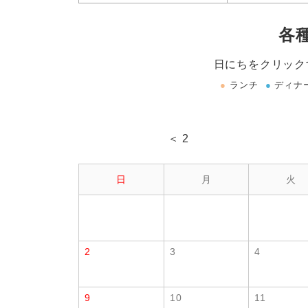
各
日にちをクリック
●
ランチ
●
ディナ
＜ 2
日
月
火
2
3
4
9
10
11