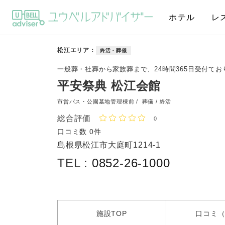
ホテル
レ
松江エリア
終活・葬儀
一般葬・社葬から家族葬まで、24時間365日受付てお
平安祭典 松江会館
市営バス・公園墓地管理棟前 /
葬儀 / 終活
総合評価
0
口コミ数
0件
島根県松江市大庭町1214-1
TEL :
0852-26-1000
施設
TOP
口コミ
（