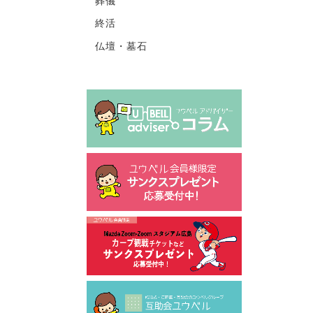
葬儀
終活
仏壇・墓石