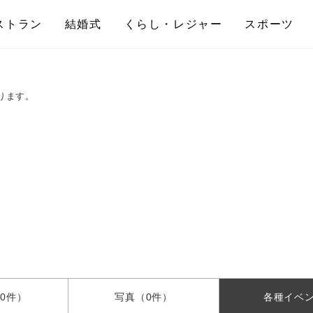
ストラン
結婚式
くらし・レジャー
スポーツ
ります。
0件）
写真
（0件）
各種
イベ