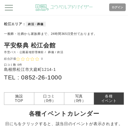
ログイン
松江エリア
終活・葬儀
一般葬・社葬から家族葬まで、24時間365日受付ております。
平安祭典 松江会館
市営バス・公園墓地管理棟前 /
葬儀 / 終活
総合評価
0
口コミ数
0件
島根県松江市大庭町1214-1
TEL :
0852-26-1000
施設
口コミ
写真
各種
TOP
（0件）
（0件）
イベント
各種イベントカレンダー
日にちをクリックすると、該当日のイベントが表示されます。