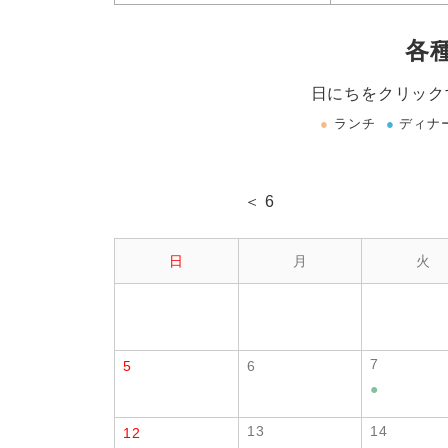
各
日にちをクリック
●
ランチ
●
ディナ
＜ 6
日
月
火
7
5
6
●
13
14
12