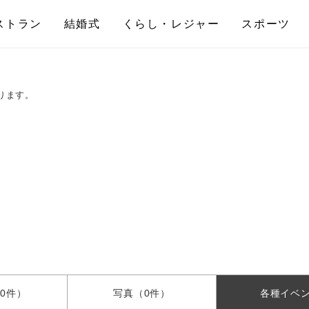
ストラン
結婚式
くらし・レジャー
スポーツ
ります。
0件）
写真
（0件）
各種
イベ