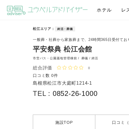
ホテル
レ
松江エリア
終活・葬儀
一般葬・社葬から家族葬まで、24時間365日受付てお
平安祭典 松江会館
市営バス・公園墓地管理棟前 /
葬儀 / 終活
総合評価
0
口コミ数
0件
島根県松江市大庭町1214-1
TEL :
0852-26-1000
施設
TOP
口コミ
（