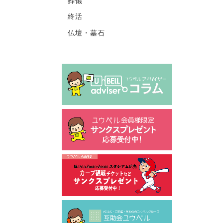
葬儀
終活
仏壇・墓石