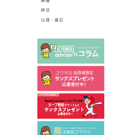
葬儀
終活
仏壇・墓石