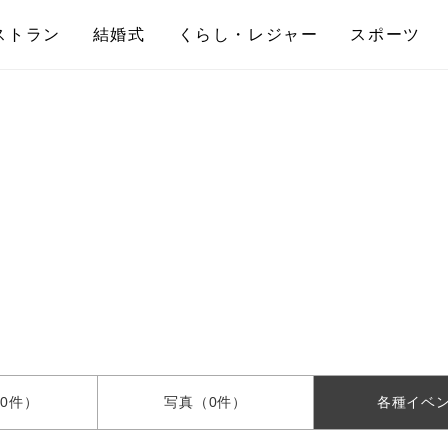
ストラン
結婚式
くらし・レジャー
スポーツ
0件）
写真
（0件）
各種
イベ