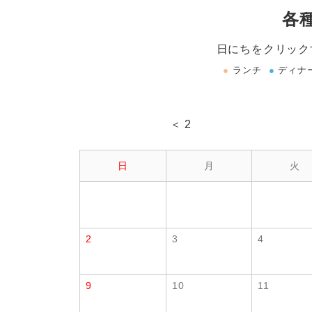
各
日にちをクリック
●
ランチ
●
ディナ
＜ 2
日
月
火
2
3
4
9
10
11