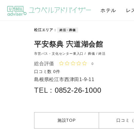
ホテル
レ
松江エリア
終活・葬儀
平安祭典 宍道湖会館
市営バス・文化センター東入口 /
葬儀 / 終活
総合評価
0
口コミ数
0件
島根県松江市西津田1-9-11
TEL :
0852-26-1000
施設
TOP
口コミ
（