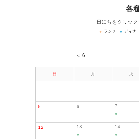
各
日にちをクリック
●
ランチ
●
ディナ
＜ 6
日
月
火
7
5
6
●
13
14
12
●
●