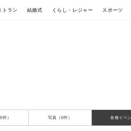
ストラン
結婚式
くらし・レジャー
スポーツ
0件）
写真
（0件）
各種
イベ