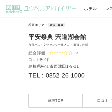
ホテル
レ
松江エリア
終活・葬儀
平安祭典 宍道湖会館
市営バス・文化センター東入口 /
葬儀 / 終活
総合評価
0
口コミ数
0件
島根県松江市西津田1-9-11
TEL :
0852-26-1000
施設
TOP
口コミ
（