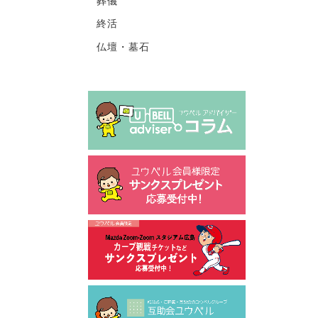
葬儀
終活
仏壇・墓石