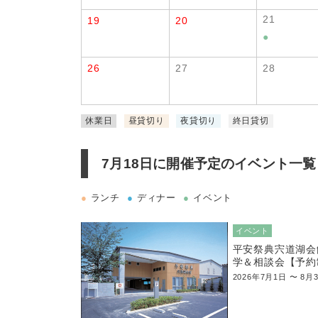
21
19
20
●
26
27
28
休業日
昼貸切り
夜貸切り
終日貸切
7月18日に
開催予定のイベント一覧
●
ランチ
●
ディナー
●
イベント
イベント
平安祭典宍道湖会
学＆相談会【予約
2026年7月1日 〜 8月