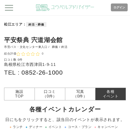
ログイン
松江エリア
終活・葬儀
平安祭典 宍道湖会館
市営バス・文化センター東入口 /
葬儀 / 終活
総合評価
0
口コミ数
0件
島根県松江市西津田1-9-11
TEL :
0852-26-1000
施設
口コミ
写真
各種
TOP
（0件）
（0件）
イベント
各種イベントカレンダー
日にちをクリックすると、該当日のイベントが表示されます。
●
ランチ
●
ディナー
●
イベント
●
コース・プラン
●
キャンペーン