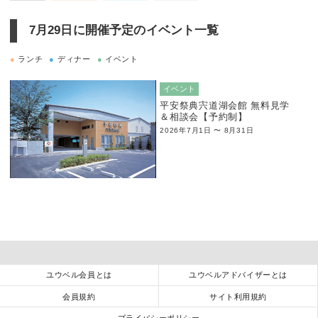
7月29日に
開催予定のイベント一覧
●
ランチ
●
ディナー
●
イベント
イベント
平安祭典宍道湖会館 無料見学
＆相談会【予約制】
2026年7月1日 〜 8月31日
ユウベル会員とは
ユウベルアドバイザーとは
会員規約
サイト利用規約