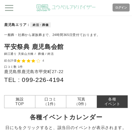
ログイン
鹿児島エリア
終活・葬儀
一般葬・社葬から家族葬まで、24時間365日受付ております。
平安祭典 鹿児島会館
錦江通り 天保山大橋 /
葬儀 / 終活
総合評価
4
口コミ数
1件
鹿児島県鹿児島市甲突町27-22
TEL :
099-226-4194
施設
口コミ
写真
各種
TOP
（1件）
（0件）
イベント
各種イベントカレンダー
日にちをクリックすると、該当日のイベントが表示されます。