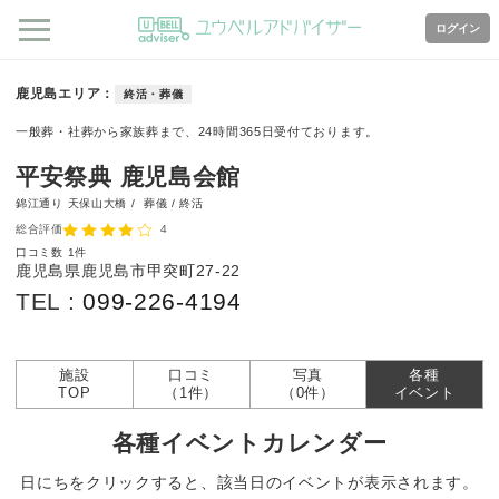
ログイン
鹿児島エリア
終活・葬儀
一般葬・社葬から家族葬まで、24時間365日受付ております。
平安祭典 鹿児島会館
錦江通り 天保山大橋 /
葬儀 / 終活
総合評価
4
口コミ数
1件
鹿児島県鹿児島市甲突町27-22
TEL :
099-226-4194
施設
口コミ
写真
各種
TOP
（1件）
（0件）
イベント
各種イベントカレンダー
日にちをクリックすると、該当日のイベントが表示されます。