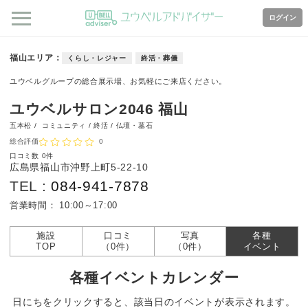
ログイン
福山エリア
くらし・レジャー
終活・葬儀
ユウベルグループの総合展示場、お気軽にご来店ください。
ユウベルサロン2046 福山
五本松 /
コミュニティ / 終活 / 仏壇・墓石
総合評価
0
口コミ数
0件
広島県福山市沖野上町5-22-10
TEL :
084-941-7878
営業時間：
10:00～17:00
施設
口コミ
写真
各種
TOP
（0件）
（0件）
イベント
各種イベントカレンダー
日にちをクリックすると、該当日のイベントが表示されます。