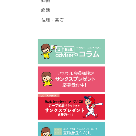
葬儀
終活
仏壇・墓石