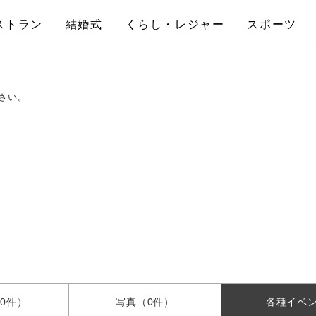
ストラン
結婚式
くらし・レジャー
スポーツ
さい。
0件）
写真
（0件）
各種
イベ