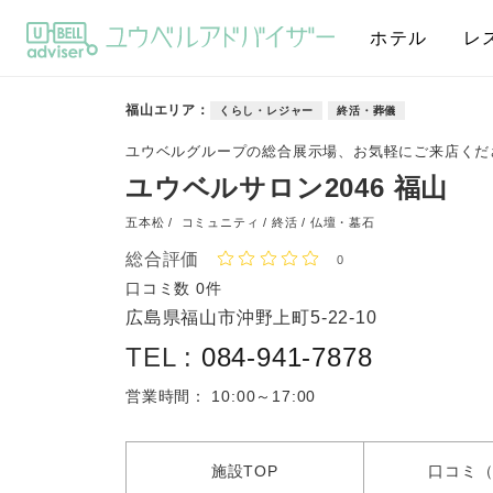
ホテル
レ
福山エリア
くらし・レジャー
終活・葬儀
ユウベルグループの総合展示場、お気軽にご来店くだ
ユウベルサロン2046 福山
五本松 /
コミュニティ / 終活 / 仏壇・墓石
総合評価
0
口コミ数
0件
広島県福山市沖野上町5-22-10
TEL :
084-941-7878
営業時間：
10:00～17:00
施設
TOP
口コミ
（