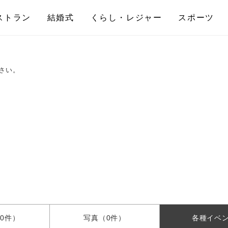
ストラン
結婚式
くらし・レジャー
スポーツ
さい。
0件）
写真
（0件）
各種
イベ