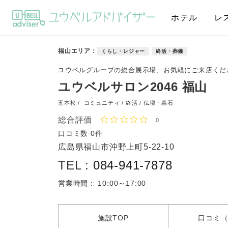
ホテル
レ
福山エリア
くらし・レジャー
終活・葬儀
ユウベルグループの総合展示場、お気軽にご来店くだ
ユウベルサロン2046 福山
五本松 /
コミュニティ / 終活 / 仏壇・墓石
総合評価
0
口コミ数
0件
広島県福山市沖野上町5-22-10
TEL :
084-941-7878
営業時間：
10:00～17:00
施設
TOP
口コミ
（