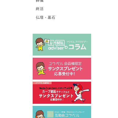
葬儀
終活
仏壇・墓石