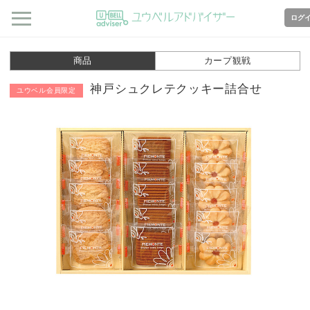
ログ
商品
カープ観戦
神戸シュクレテクッキー詰合せ
ユウベル会員限定