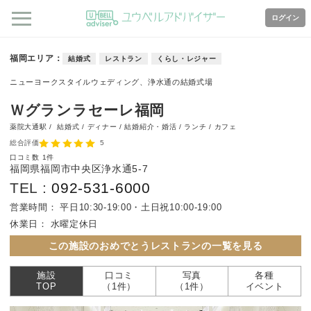
ログイン
福岡エリア
結婚式
レストラン
くらし・レジャー
ニューヨークスタイルウェディング、浄水通の結婚式場
Ｗグランラセーレ福岡
薬院大通駅 /
結婚式 / ディナー / 結婚紹介・婚活 / ランチ / カフェ
総合評価
5
口コミ数
1件
福岡県福岡市中央区浄水通5-7
TEL :
092-531-6000
営業時間：
平日10:30-19:00・土日祝10:00-19:00
休業日：
水曜定休日
この施設のおめでとうレストランの一覧を見る
施設
口コミ
写真
各種
TOP
（1件）
（1件）
イベント