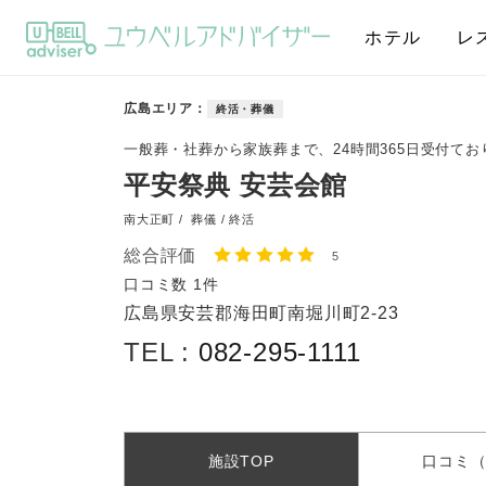
ホテル
レ
広島エリア
終活・葬儀
一般葬・社葬から家族葬まで、24時間365日受付てお
平安祭典 安芸会館
南大正町 /
葬儀 / 終活
総合評価
5
口コミ数
1件
広島県安芸郡海田町南堀川町2-23
TEL :
082-295-1111
施設
TOP
口コミ
（