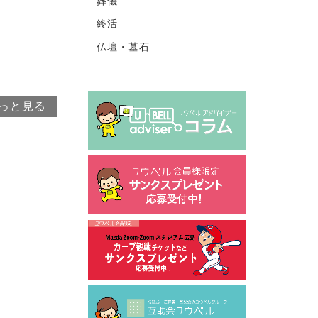
葬儀
終活
仏壇・墓石
っと見る