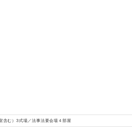
室含む）3式場／法事法要会場４部屋