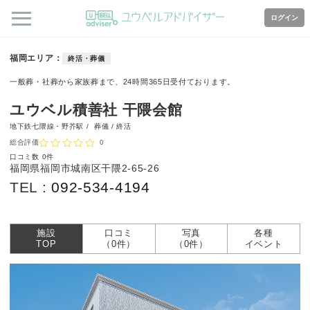
ログイン
福岡エリア
終活・葬儀
一般葬・社葬から家族葬まで、24時間365日受付ております。
ユウベル積善社 干隈会館
地下鉄七隈線・野芥駅 /
葬儀 / 終活
総合評価
0
口コミ数
0件
福岡県福岡市城南区干隈2-65-26
TEL :
092-534-4194
施設
口コミ
写真
各種
TOP
（0件）
（0件）
イベント