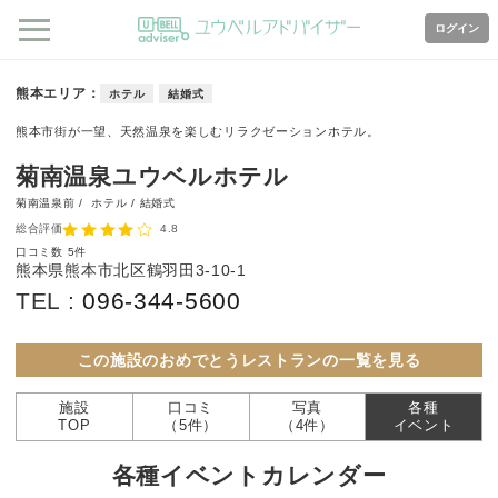
ログイン
熊本エリア
ホテル
結婚式
熊本市街が一望、天然温泉を楽しむリラクゼーションホテル。
菊南温泉ユウベルホテル
菊南温泉前 /
ホテル / 結婚式
総合評価
4.8
口コミ数
5件
熊本県熊本市北区鶴羽田3-10-1
TEL :
096-344-5600
この施設のおめでとうレストランの一覧を見る
施設
口コミ
写真
各種
TOP
（5件）
（4件）
イベント
各種イベントカレンダー