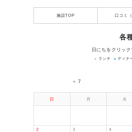
施設
TOP
口コミ
（
各
日にちをクリック
●
ランチ
●
ディナ
＜ 7
日
月
火
2
3
4