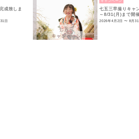
キャンペーン
完成致しま
七五三早撮りキ
～8/31(月)まで開
月31日
2026年4月2日 〜 8月3