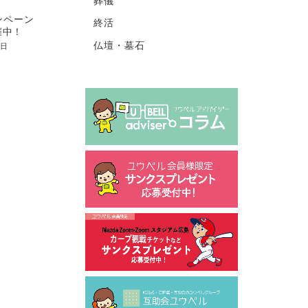
葬儀
ャンペーン
終活
催中！
仏壇・墓石
1日