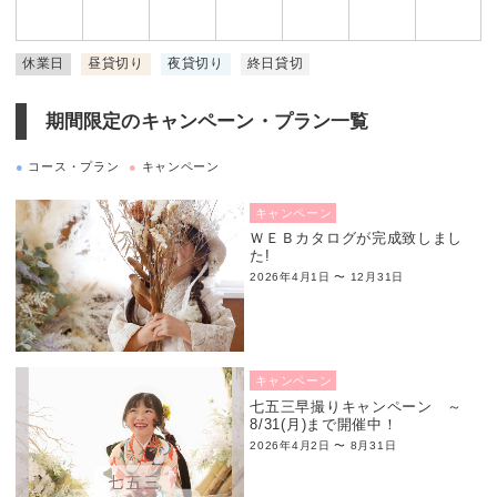
休業日
昼貸切り
夜貸切り
終日貸切
期間限定のキャンペーン・プラン一覧
●
コース・プラン
●
キャンペーン
キャンペーン
ＷＥＢカタログが完成致しまし
た!
2026年4月1日 〜 12月31日
キャンペーン
七五三早撮りキャンペーン ～
8/31(月)まで開催中！
2026年4月2日 〜 8月31日