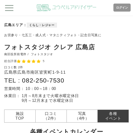
ログイン
広島エリア
くらし・レジャー
お宮参り・七五三・成人式・マタニティフォト・記念日写真に
フォトスタジオ クレア 広島店
南区役所前電停 /
フォトスタジオ
総合評価
5
口コミ数
2件
広島県広島市南区皆実町1-9-11
TEL :
082-250-7530
営業時間：
10：00～18：00
休業日：
1月～8月末まで火曜水曜定休日
9月～12月末まで水曜定休日
施設
口コミ
写真
各種
TOP
（2件）
（4件）
イベント
各種イベントカレンダー