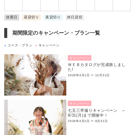
休業日
昼貸切り
夜貸切り
終日貸切
期間限定のキャンペーン・プラン一覧
●
コース・プラン
●
キャンペーン
キャンペーン
ＷＥＢカタログが完成致しまし
た!
2026年4月1日 〜 12月31日
キャンペーン
七五三早撮りキャンペーン ～
8/31(月)まで開催中！
2026年4月2日 〜 8月31日