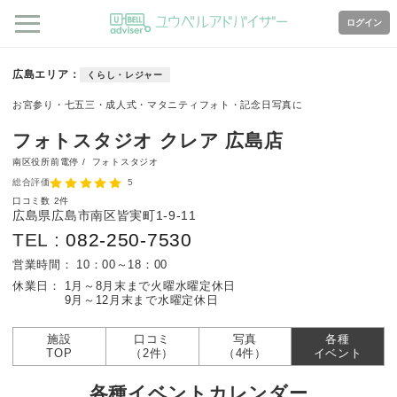
ログイン
広島エリア
くらし・レジャー
お宮参り・七五三・成人式・マタニティフォト・記念日写真に
フォトスタジオ クレア 広島店
南区役所前電停 /
フォトスタジオ
総合評価
5
口コミ数
2件
広島県広島市南区皆実町1-9-11
TEL :
082-250-7530
営業時間：
10：00～18：00
休業日：
1月～8月末まで火曜水曜定休日
9月～12月末まで水曜定休日
施設
口コミ
写真
各種
TOP
（2件）
（4件）
イベント
各種イベントカレンダー