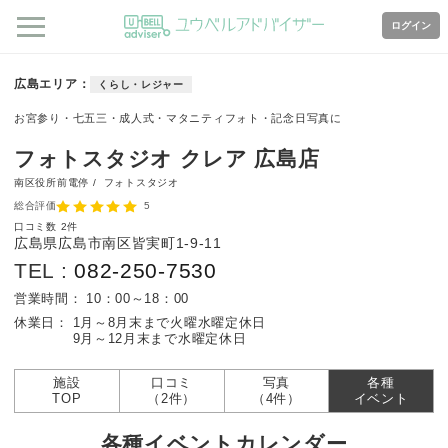
ログイン
広島エリア
くらし・レジャー
お宮参り・七五三・成人式・マタニティフォト・記念日写真に
フォトスタジオ クレア 広島店
南区役所前電停 /
フォトスタジオ
総合評価
5
口コミ数
2件
広島県広島市南区皆実町1-9-11
TEL :
082-250-7530
営業時間：
10：00～18：00
休業日：
1月～8月末まで火曜水曜定休日
9月～12月末まで水曜定休日
施設
口コミ
写真
各種
TOP
（2件）
（4件）
イベント
各種イベントカレンダー